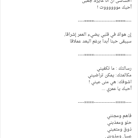
احساسى ان انا عايزك جمبى
أحبك مووووووت !
----====--------------====----
إن هواك في قلبي يضيء العمر إشراقا,
سيبقى حبنا أبدا برغم البعد عملاقا
----====--------------====----
رسالتك : ما تكفيني
مكالمتك: يمكن تراضيني
اشوفك: هي منى عيني !
أحبك يا عمري ...
----====--------------====----
فاهم ومجنني
حلو ومعذبني
ذوق ومتعبني
عسل ومذوبني