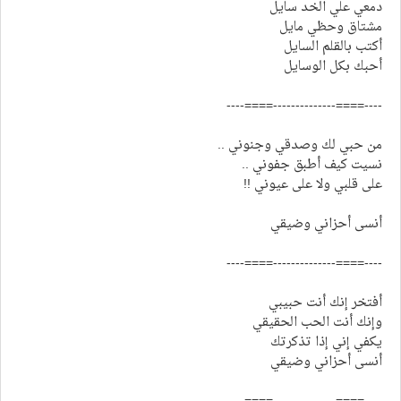
دمعي علي الخد سايل
مشتاق وحظي مايل
أكتب بالقلم السايل
أحبك بكل الوسايل
----====--------------====----
من حبي لك وصدقي وجنوني ..
نسيت كيف أطبق جفوني ..
على قلبي ولا على عيوني !!
أنسى أحزاني وضيقي
----====--------------====----
أفتخر إنك أنت حبيبي
وإنك أنت الحب الحقيقي
يكفي إني إذا تذكرتك
أنسى أحزاني وضيقي