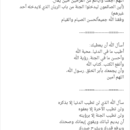
اللهم اجعلنا واياكم من الفرحين حين يقال:
(أين الصائمون ليدخلوا الجنة من باب الريان الذي لايدخله أحد
غيرهم)
وفقنا الله جميعاًلحسن الصيام والقيام
----====----------====----
أسأل الله أن يعطيك:
أطيب ما في الدنيا..محبة الله
وأحسن ما في الجنة..رؤية الله
وأنفع الكتب..كتاب الله
وأن يجمعك بأبر الخلق..رسول الله،
اللهم آمين
----====----------====----
سأل الله الذي لن تطيب الدنيا إلا بذكره
ولن تطيب الآخرة إلا بعفوه
ولن تطيب الجنة إلا برؤيته
أن يديم ثباتك ويقوي إيمانك وصحتك
ويرفع قدرك ويشرح صدرك