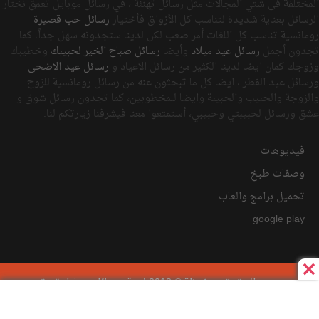
المختلفة فى شتي المجالات مثل رسائل تهنئة ، في رسائل موبايل تعمق نختار
الرسائل بعناية شديدة لتناسب كل الأزواق فأختيار
رسائل حب قصيرة
رومانسية تناسب كل اللغات أمر صعب لكن لدينا ستجدونه سهل جداً، كما
تجدون أجمل
رسائل عيد ميلاد
وأيضا
رسائل صباح الخير لحبيبك
وخطيبك
وزوجك كمان ايضا لدينا الكثير من رسائل الاعياد و
رسائل عيد الاضحى
ورسائل عيد الفطر ، ايضا كل ما تبحثون عنه من رسائل رومانسية للزوج
والزوجة والحبيب والحبيبة وايضا للمخطوبين، كما تجدون رسائل شوق و
عشق ورسائل لحبيبتي وحبيبي، أستمتعوا معنا فيشرفنا زيارتكم لنا.
فيديوهات
وصفات طبخ
تحميل برامج والعاب
google play
جميع الحقوق محفوظة © 2018 لموقع رسائل موبايل تعمق
سياسة الخصوصية
اتفاقية الاستخدام
أتصل بنا
RSS