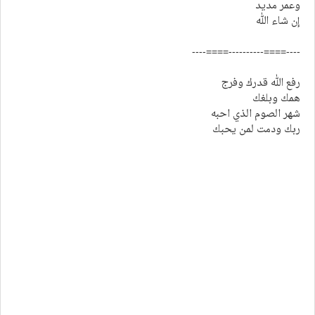
وعمر مديد
إن شاء الله
----====----------====----
رفع الله قدرك وفرج
همك وبلغك
شهر الصوم الذي احبه
ربك ودمت لمن يحبك