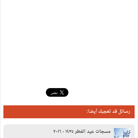
رسائل قد تعجبك أيضا:
مسجات عيد الفطر ١٤٣٥ - ٢٠١٦