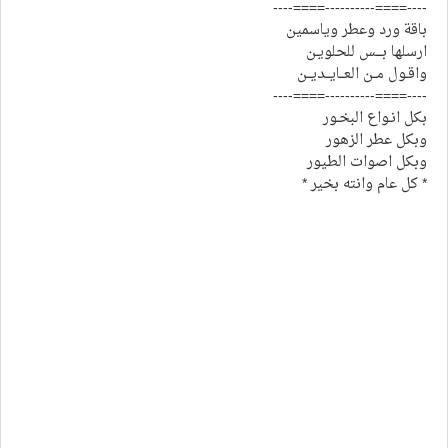
----====----------====----
باقة ورد وعطر وياسمين
ارسلها بـــس للحلويـن
واقـول مــن العــايــديــن
----====----------====----
بكل انـواع البخـور
وبكل عطر الزهور
وبكل اصوات الطيور
* كل عام وانته بخير *