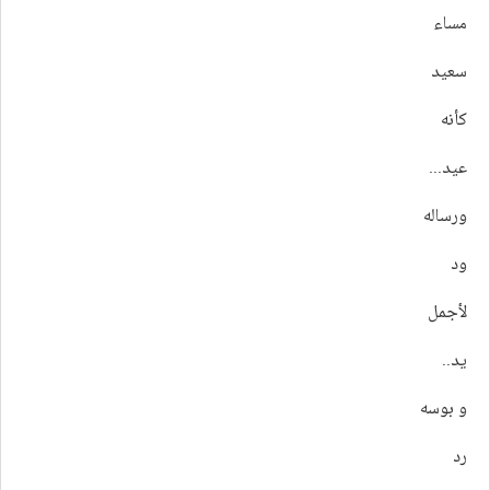
مساء
سعيد
كأنه
عيد...
ورساله
ود
لأجمل
يد..
و بوسه
رد