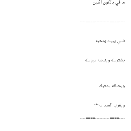
ما في بالكون اثنين
----====----------====----
قلبي يبيك وبحبه
يشتريك وبنبضه يرويك
وبحنانه يدفيك
وبقرب العيد يه***
----====----------====----