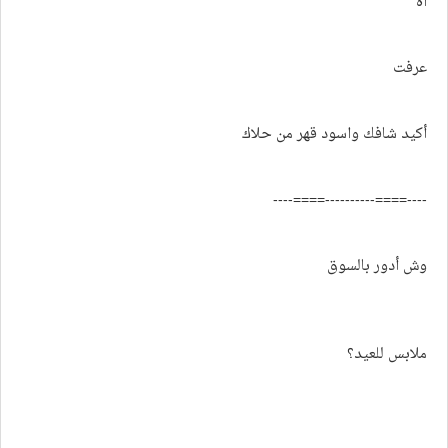
آه
عرفت
أكيد شافك واسود قهر من حلاك
----====----------====----
وش أدور بالسوق
ملابس للعيد؟