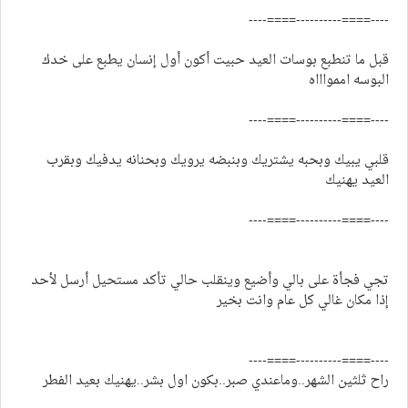
----====----------====----
قبل ما تنطبع بوسات العيد حبيت أكون أول إنسان يطبع على خدك
البوسه اممواااه
----====----------====----
قلبي يبيك وبحبه يشتريك وبنبضه يرويك وبحنانه يدفيك وبقرب
العيد يهنيك
----====----------====----
تجي فجأة على بالي وأضيع وينقلب حالي تأكد مستحيل أرسل لأحد
إذا مكان غالي كل عام وانت بخير
----====----------====----
راح ثلثين الشهر..وماعندي صبر..بكون اول بشر..يهنيك بعيد الفطر