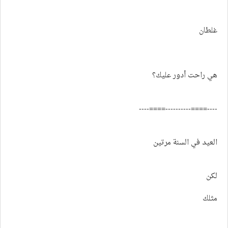
غلطان
هي راحت أدور عليك؟
----====----------====----
العيد في السنة مرتين
لكن
مثلك