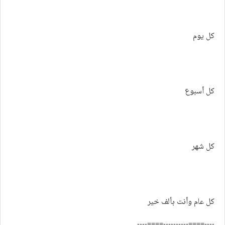
كل يوم
كل أسبوع
كل شهر
كل عام وأنت بألف خير
----====----------====----