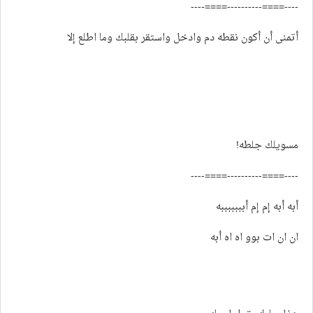
----====----------====----
أتمنى أن أكون نقطه دم وادخل واستقر بقلبك وما اطلع إلا
مسويلك جلطه!
----====----------====----
أبه أبه إم إم أبببببببه
ان ان ات بوو اه اه أبه