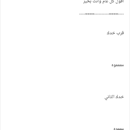
اقول كل عام وانت بخير
----====----------====----
قرب خدك
مممموه
خدك الثاني
ممموه