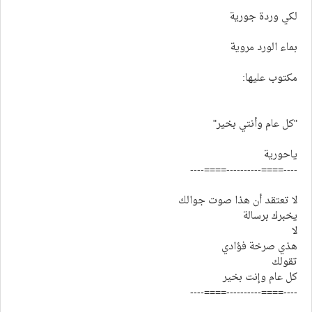
لكي وردة جورية
بماء الورد مروية
مكتوب عليها:
"كل عام وأنتي بخير"
ياحورية
----====----------====----
لا تعتقد أن هذا صوت جوالك
يخبرك برسالة
لا
هذي صرخة فؤادي
تقولك
كل عام وإنت بخير
----====----------====----