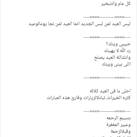
كل عام وانتبخير
----====----------====----
ليس العيد لمن لبس الجديد انما العيد لمن نجا يومالوعيد
----====----------====----
حبيبى وينك؟
رد الله لا يهينك
وانشالله العيد يصلح
اللى بينى وبينك
----====----------====----
احلى ما فى العيد ثلاثه
كثره الخيرات,تبادلالزيارات وقارئ هذه العبارات
----====----------====----
بنسيم الرحمه
وعبير المغفرة
وقبلالزحمة