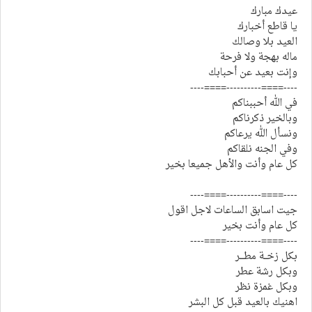
عيدك مبارك
يا قاطع أخبارك
العيد بلا وصالك
ماله بهجة ولا فرحة
وإنت بعيد عن أحبابك
----====----------====----
في الله أحببناكم
وبالخير ذكرناكم
ونسأل الله يرعاكم
وفي الجنه نلقاكم
كل عام وأنت والأهل جميعا بخير
----====----------====----
جيت اسابق الساعات لاجل اقول
كل عام وأنت بخير
----====----------====----
بكل زخــة مطـــر
وبكل رشة عطر
وبكل غمزة نظر
اهنيك بالعيد قبل كل البشر