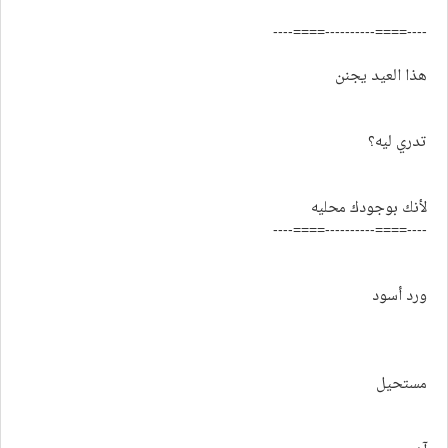
----====----------====----
هذا العيد يجنن
تدري ليه؟
لأنك بوجودك محليه
----====----------====----
ورد أسود
مستحيل