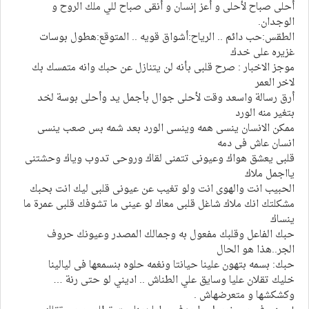
أحلى صباح لأحلى و أعز إنسان و أنقى صباح للي ملك الروح و
الوجدان.
الطقس:حب دائم .. الرياح:أشواق قويه .. المتوقع:هطول بوسات
غزيره على خدك
موجز الاخبار : صرح قلبى بأنه لن يتنازل عن حبك وانه متمسك بك
لاخر العمر
أرق رسالة واسعد وقت لأحلى جوال بأجمل يد وأحلى بوسة لخد
بتغير منه الورد
ممكن الانسان ينسى همه وينسى الورد بعد شمه بس صعب ينسى
انسان عاش فى دمه
قلبى يعشق هواك وعيونى تتمنى لقاك وروحى تدوب وياك وحشتنى
يااجمل ملاك
الحبيب انت والهوى انت ولو تغيب عن عيونى قلبى ليك انت بحبك
مشكلتك انك ملاك شاغل قلبى معاك لو عينى ما تشوفك قلبى عمرة ما
ينساك
حبك الفاعل وقلبك مفعول به وجمالك المصدر وعيونك حروف
الجر..هذا هو الحال
حبك: بسمه بتهون علينا حيانتا ونغمه حلوه بنسمعها فى ليالينا
خليك تقلان عليا وسايق علي الطناش .. اديني لو حتى رنة …
وكشكشها و متعرضهاش .