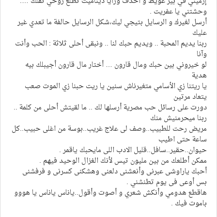
إرميني في بير غويط و احدف ورايا ديناميت تطلع روحي تقلك ….
وحشتني يا عفريت .
أرسل لغيرك و الرسايل بتيجي ليك،شكل الرسايل حالفة ما تعدي غير
عليك
ربنا يديم المحبة .. ويديم حبك لنا .. ونبقى أحلى ثلاثة : الحب وأنت
وآنا
لو خيروني بين حبك ومال قارون … أختار مال قارون أجيبلك بيه
هدية
يا ريتنا زي الأسامي متغيرناش سنين يا ريت حبنا زي الموت صعب
يتعاد مرتين
دورت على رسائل حب مصرية أرسلها لك .. ما لقيتش أحلى من كلمة ..
ربنا ميحرمنيش منك
مريض رحت للطبيب..وصف لى علاج غريب..بوسة من اغلى حبيب..كل
ساعة حتى اطيب
حيوان..حقير..سافل..قليل الادب اللى مايحبك ياقمر .
ممكن أطلعك من بين مليون تيس لأنك الغزال الوحيد فيهم .
أحبك ياراوشى عبرنى وأنعشنى دلعنى وهشكنى كسرنى و فرفشنى
بس أوعى فى يوم تطنشني .
هاقطع هدومي وأنكش شعري و أصوت وأقول..ياناس ياناس يا هووو
باموت فيك .