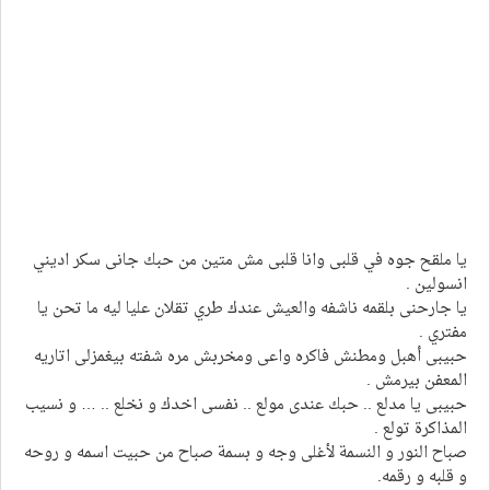
يا ملقح جوه في قلبى وانا قلبى مش متين من حبك جانى سكر اديني
انسولين .
يا جارحنى بلقمه ناشفه والعيش عندك طري تقلان عليا ليه ما تحن يا
مفتري .
حبيبى أهبل ومطنش فاكره واعى ومخربش مره شفته بيغمزلى اتاريه
المعفن بيرمش .
حبيبى يا مدلع .. حبك عندى مولع .. نفسى اخدك و نخلع .. … و نسيب
المذاكرة تولع .
صباح النور و النسمة لأغلى وجه و بسمة صباح من حبيت اسمه و روحه
و قلبه و رقمه.