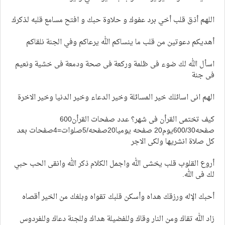
اللهم أذق قلب أخي برد عفوك و حلاوة حبك و افتح مسامع قلبه لذكرك
أهديكم دعوتين من قلب ما ينساكم الله يرعاكم وفي الجنة نلقاكم
اسأل الله لك ضوء فى ظلمة وركعة فى صحة ودمعة فى خشية ونعيم
فى جنة
الهم انى اسائلك خير المسائلة وخير الدعاء وخير الدنيا وخير الاخرة
كيف تختمى القرأن فى شهر؟ عدد صفحات القرأن600
صفحه600/30يوم20 صفحه يوميا20صفحه/5صلوات=4صفحات بعد
كل صلاة انشريها ولكى الاجر
أروع القلوب قلب يخشى الله واجمل الكلام ذكر الله وانقى الحب حبي
لك فى الله.
أحبك الإله ورزقك هداه وأسكن قلبك تقواه وبلغك من الخير أقصاه
زاد الله تقاك ومن النار وقاك وللفضيلة هداك وللجنة دعاك وللفردوس