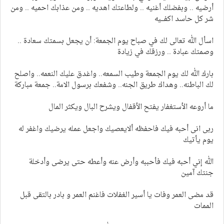
أرضيه .. وبفضلك أغنيه .. ولطاعتك اهديه .. ومن عذابك احميه .. ومن
شر كل حاسد اكفـــيه
اسأل الله تعالى لك في صباح يوم الجمعة: أن يجعل بسمتك سعادة ..
وصمتك عبادة .. ورزقك في زيادة
بارك الله لك يوم الجمعة وطيب السمعه.. واغدق عليك النعمه.. واصلح
لك الباطنه.. وهداك طريق الجنه.. وشفعك برسول الامة.. جمعة مباركة
ما أروعه الأستغفار يفتح الأقفال ويشرح البال ويكثر المال
ربى انى أحبه فيك فاحفظه ألايعصيك واجعل عمله يرضيك واغفر له
يوم يأتيك
الله إني أحبه فيك فأحببه وأرض عنه وأعطه حتى يرضى وأدخلة
جنتك آمين
قد مضى العمر وفات يا أسير الغفلات فاغنم العمر و بادر بالتقى قبل
الممات