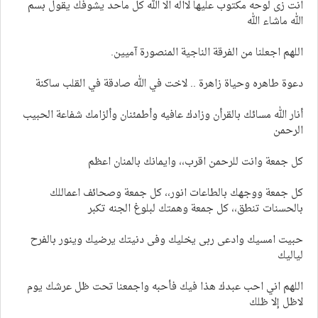
انت زى لوحه مكتوب عليها لااله الا الله كل ماحد يشوفك يقول بسم
الله ماشاء الله
اللهم اجعلنا من الفرقة الناجية المنصورة آميين.
دعوة طاهره وحياة زاهرة .. لاخت في الله صادقة في القلب ساكنة
أنار الله مسائك بالقرأن وزادك عافيه وأطمئنان وألزامك شفاعة الحبيب
الرحمن
كل جمعة وانت للرحمن اقرب،، وايمانك بالمنان اعظم
كل جمعة ووجهك بالطاعات انور،، كل جمعة وصحائف اعماللك
بالحسنات تنطق،، كل جمعة وهمتك لبلوغ الجنه تكبر
حبيت امسيك وادعى ربى يخليك وفى دنيتك يرضيك وينور بالفرح
لياليك
اللهم اني احب عبدك هذا فيك فأحبه واجمعنا تحت ظل عرشك يوم
لاظل إلا ظلك