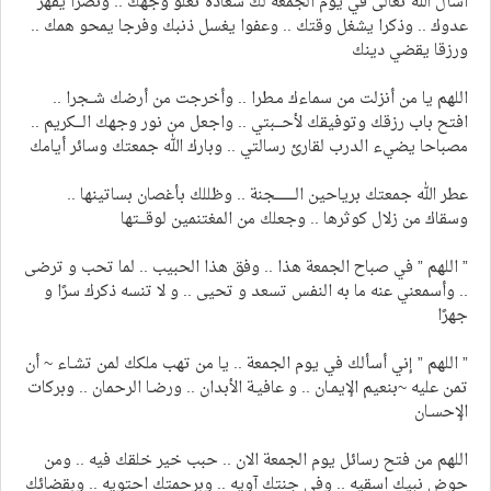
اسأل الله تعالى في يوم الجمعة لك سعادة تعلو وجهك .. ونصرا يقهر
عدوك .. وذكرا يشغل وقتك .. وعفوا يغسل ذنبك وفرجا يمحو همك ..
ورزقا يقضي دينك
اللهم يا من أنزلت من سماءك مـطرا .. وأخرجت من أرضك شــجرا ..
افتح باب رزقك وتوفيقك لأحـــبتي .. واجعل من نور وجهك الـــكريم ..
مصباحا يضيء الدرب لقارئ رسالتي .. وبارك الله جمعتك وسائر أيامك
عطر الله جمعتك برياحين الـــــــــجنة .. وظللك بأغصان بساتينها ..
وسقاك من زلال كوثرها .. وجعلك من المغتنمين لوقـــتها
” اللهم ” في صباح الجمعة هذا .. وفق هذا الحبيب .. لما تحب و ترضى
.. وأسمعني عنه ما به النفس تسعد و تحيى .. و لا تنسه ذكرك سرًا و
جهرًا
” اللهم ” إني أسألك في يوم الجمعة .. يا من تهب ملكك لمن تشـاء ~ أن
تمن عليه ~بنعيم الإيمـان .. و عافيـة الأبدان .. ورضـا الرحمان .. وبركات
الإحسـان
اللهم من فتح رسائل يوم الجمعة الان .. حبب خير خلقك فيه .. ومن
حوض نبيك اسقيه .. وفي جنتك آويه .. وبرحمتك احتويه .. وبقضائك