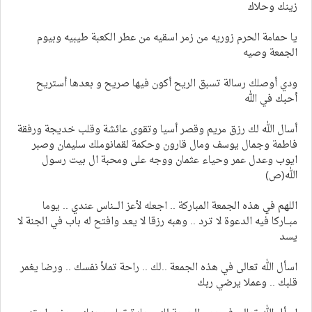
زينك وحلاك
يا حمامة الحرم زوريه من زمر اسقيه من عطر الكعبة طيبيه وبيوم
الجمعة وصيه
ودي أوصلك رسالة تسبق الريح أكون فيها صريح و بعدها أستريح
أحبك في الله
أسال الله لك رزق مريم وقصر أسيا وتقوى عائشة وقلب خديجة ورفقة
فاطمة وجمال يوسف ومال قارون وحكمة لقمانوملك سليمان وصبر
ايوب وعدل عمر وحياء عثمان ووجه على ومحبة ال بيت رسول
الله(ص)
اللهم في هذه الجمعة المباركة .. اجعله لأعز الـــناس عندي .. يوما
مبــاركا فيه الدعوة لا تـرد .. وهبه رزقا لا يعد وافتح له باب في الجنة لا
يسد
اسأل الله تعالى في هذه الجمعة ..لك .. راحة تملأ نفسك .. ورضا يغمر
قلبك .. وعملا يرضي ربك