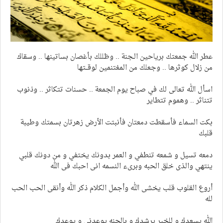
عطر الله جمعتك برياحين الـجنة .. وظللك بأغصان بساتينها .. وسقاك
من زلال كوثرها .. وجعلك من المغتنمين لوقــتها
اسأل الله تعالى لك في صباح يوم الجمعة .. حسنات تتكاثر .. وذنوب
تتناثر .. وهموم تتطاير
بكت السماء فأسقطت دمعتان فأنبتت الأرض زهرتان بسمتك وطيبة
قلبك
دمعه تسيل و شمعه تنطفي و العمر بدونك يختفي و من دونك قلبي
ينتهي والذى خلق الحبه وبرىء النسمه انى احبك فى الله
أروع القلوب قلب يخشى الله وأجمل الكلام ذكر الله وأنقى الحب الحب
لله
الله يسعدك و للخير يرشدك و بالجنه يوعدني و يوعدك