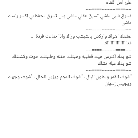
علئ امل اللقاء
----====---------====----
تسرق قلبي ماشي تسرق عقلي ماشي بس تسرق محفظتي اكسر راسك
ماشي
----====---------====----
عشقك اهواك واركض بالشبشب وراك واذا ضاعت فردة ..
فدااااااااااااااااك
----====---------====----
شو بدك اكترمن هيك قطيبه وهبتلك حقنه وطلبتلك حوت وكشنتلك
شو بدك عبله تشلك
----====---------====----
أشوف القمر ويطول البال ، أشوف النجم ويزين الحال ، أشوف وجهك
ويجينى إسهال