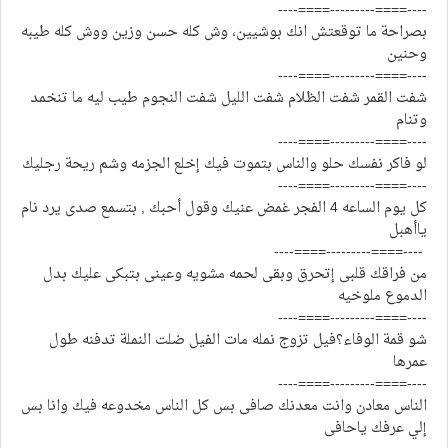
----====---------====----
بصراحة ما توقعتش انك بوشيين، وش كله حسن وزين ووش كله طيبه
وحنين
----====---------====----
شفت القمر شفت الظلام شفت الليل شفت النجوم طيب ليه ما تنخمد
وتنام
----====---------====----
لو فاكر نفسك حلو والناس بتموت فيك إخلع الجزمه وشم ريحة رجليك
----====---------====----
كل يوم الساعه 4 الفجر غمض عنيك وقول أحبك , بتسمع صدى يرد نام
ياأهبل
----====---------====----
من فراقك قلبى إتحرق وبقى لحمه مشويه وعينى بتبكى عليك بدل
الدموع ملوخيه
----====---------====----
شو قمة الوفاء؟فيل تزوج نمله مات الفيل ضلت النملة تدفنه طول
عمرها
----====---------====----
الناس معادن وانت معدنك صافى بس كل الناس مخدوعه فيك وانا بس
إلي عرفك ياحافى