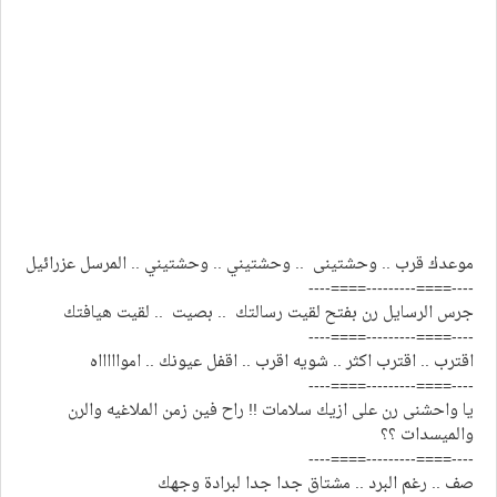
موعدك قرب .. وحشتينى .. وحشتيني .. وحشتيني .. المرسل عزرائيل
----====---------====----
جرس الرسايل رن بفتح لقيت رسالتك .. بصيت .. لقيت هيافتك
----====---------====----
اقترب .. اقترب اكثر .. شويه اقرب .. اقفل عيونك .. امواااااه
----====---------====----
يا واحشنى رن على ازيك سلامات !! راح فين زمن الملاغيه والرن
والميسدات ؟؟
----====---------====----
صف .. رغم البرد .. مشتاق جدا جدا لبرادة وجهك