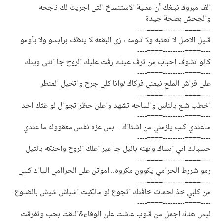
الف مبروك نبلغك أن عملية الاستنساخ التى اجريت لك ناجحه
والجحش بصحة جيدة
----====---------====----
قليل الاصل لا تعتبه ولا تلومه ، زى البقعه لا ينظف برابسو ولا بأومو
----====---------====----
كالو تشوف احباب من ترف عينك رفت عليك الروح جا انتى وينك
----====---------====----
على فراش الملح نيمني فركاك /وانا كلي جرح واتخيل المنظر
----====---------====----
اخطب شلع بالناس والساحه تشهد واعلن حظر تجوال لو غثك احد
----====---------====----
مـاعندي كلب يلزمني من اشتااك .. بس عزه نفـس معقووله ما عندي
----====---------====----
حسبالك اني انساك وتهنه باليل جا غير اعلك الروح واخنكه بالتيل
----====---------====----
رمو شررط الحرامي يكوون مكروه.. اموتن على الحراامي الـبااك كلبي
----====---------====----
من كلبي خذ لحمات خافنك اتجوع لو مالكيت اشياش شيش بالضلوع
----====---------====----
ليس هناك اجمل من قلوب عاشت علئ الوفاء&التقت بحب وتفرقت