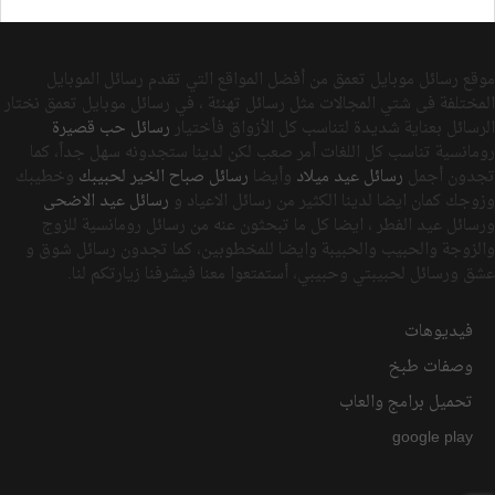
موقع رسائل موبايل تعمق من أفضل المواقع التي تقدم رسائل الموبايل
المختلفة فى شتي المجالات مثل رسائل تهنئة ، في رسائل موبايل تعمق نختار
الرسائل بعناية شديدة لتناسب كل الأزواق فأختيار
رسائل حب قصيرة
رومانسية تناسب كل اللغات أمر صعب لكن لدينا ستجدونه سهل جداً، كما
تجدون أجمل
رسائل عيد ميلاد
وأيضا
رسائل صباح الخير لحبيبك
وخطيبك
وزوجك كمان ايضا لدينا الكثير من رسائل الاعياد و
رسائل عيد الاضحى
ورسائل عيد الفطر ، ايضا كل ما تبحثون عنه من رسائل رومانسية للزوج
والزوجة والحبيب والحبيبة وايضا للمخطوبين، كما تجدون رسائل شوق و
عشق ورسائل لحبيبتي وحبيبي، أستمتعوا معنا فيشرفنا زيارتكم لنا.
فيديوهات
وصفات طبخ
تحميل برامج والعاب
google play