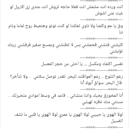
----====---------====----
انت ورده انت مشمش انت فعلا حاجه تروش انت عندى زى الاريل لو
غبت عنى اشوش
----====---------====----
وق يا عم وكلمنا ولا ناوى تعكننا لو كنت نونو وهتعيط روح لماما ونام
ننا
----====---------====----
كلبشني فتشني قحمشني بس لا تطنشني وبمسج صغير فرفشني ريتك
تؤبشني
----====---------====----
نفسى اكلمك ومكسل ,,, يا احلى من حجر المعسل
----====---------====----
رغم الثلوج .. رغم العواقلت للبحر..تقدر توصل سلامي .. ولا تتأخر؟
قال البحر: سواق أبوك أنا
----====---------====----
أنا المخوزق بحبك وانتا متشاني .. قاعد في وسط اموادي متحيرلك ..
مستني منك نظره تهبلبي
----====---------====----
لولا الهوى يا حبيبي لولا الهوى يا عمري لولا الهوى يا قلبي ما نشف
الغسيل
----====---------====----