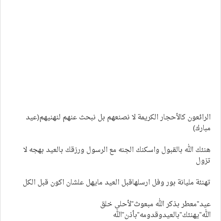
الرائعون كالأحجار الكريمة لا نصنعهم بل نبحث عنهم لنهنيهم(عيد
مبارك)
هنئك الله بالقبول واسكنك الجنه مع الرسول ورزقك بالعيد بهجه لا
تزول
تهنئة مليانة بور وفل ارسلهاقبل العيد مايهل علشان اكون قبل الكل
عيد”معطر بذكر الله مبعوث”لأحلى خلق
الله”يهنئك”بالعيدوقدومه”بأذن”الله