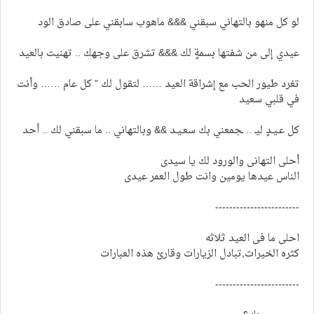
لو كل منهو بالتهاني سبقني &&& ماهوب سابقني على صادق الود
عيدي إلى من شفتها بسمةٍ لك &&& تشرق على وجهك .. تهنيت بالعيد
تغرد طيور الحب مع إشراقة العيد …… لتقول لك ” كل عام …… وأنت
في قلبي سعيد
كل عـيـدٍ ليـ .. ـجمعني بك سعـيـد && وبالتهاني .. ما سبقني لك .. أحد
أحلى التهانى والورود لك يا سيدى
الناس عيدها يومين وانت طول العمر عيدى
------------------------
احلى ما فى العيد ثلاثه
كثره الخيرات,تبادل الزيارات وقارئ هذه العبارات
------------------------