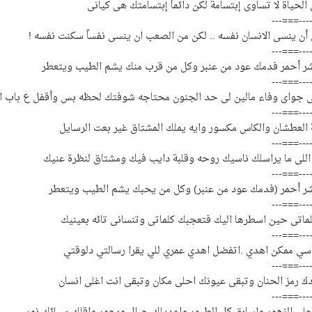
ى الحياة لا تساوى إبتسامة لكن دائماً إبتسامتك هى كيانى
---===---
أن ينسى الانسان نفسه .. لكن من الصعب ان ينسى نفساً سكنت نفسه !
---===---
بشر أحمر فدمك عود من عنبر وكل من قرب منك يشم الطيب ويتعطر
---===---
ى جواى وفاء مالين لى حد الجنون محتاجه شوفتك لحظه بس وأقفل ع باب ا
---===---
 العطشان والكاس مكسور وايه يملك المشتاق غير بعت الرسايل
---===---
للى ما يراسلك ناسيك روحه وقلبة دايب فيك ومشتاق لنظرة عنيك
---===---
بشر أحمر (فدمك عود من عنبر) وكل من يحبك يشم الطيب ويتعطر
---===---
لماتى حين اسطرها اليك فتعجبك كلماتى وتنسانى تائه بعينيك
---===---
 سي ممكن اهدي .اتفضل اهدي عمري للي يقرا رسالتي دلوقتي
---===---
 رمز الحنان وتبقى عيونك احلى مكان وتبقى انت اغلى انسان
---===---