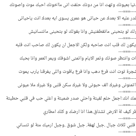
نيا بعيونك وتهت انا من دونك حلفت انى مااخونك احبك موت واصونك
---===---
ر عليه الا بعدك عن حياتى هو عمرى يسوى ايه بعدك انت ياحياتى
---===---
ولك لو بتحبنى ماتقطفنيش وانا بقولك لو بتحبنى ماتنسانيش
---===---
كون لك قلب انت صاحبه ولكن الاجمل ان يكون لك صاحب انت قلبه
---===---
ات وانتظر صوتك وتمر الايام واتمنى اشوفك ويمر العمر وانا بحبك
---===---
شجرة توت انت فرع دهب وانا فرع ياقوت واللى يفرقنا يارب يموت
---===---
 اتمنونى وغيرك الف حبونى ولا غيرك سكن قلبى ولا غيرك ملا عيونى
---===---
مك انك:اجمل حلم لقيتة واحلي صدر ضميتة و اغلي حب في قلبي حطيتة
---===---
 كيف لة الارض تشتاق,هذا انا ارضك و كلك امطاري
---===---
لبي ثلاث جبال ,جبل لهفة, جبل شوق ,وجبل ارميك منة لو تنساني
---===---