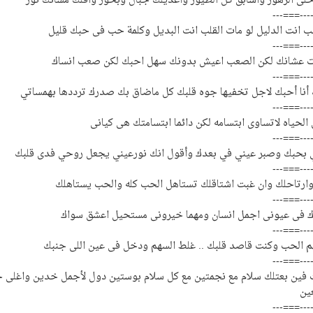
لى الزهور واسابق كل الطيور واعديلك جبال وبحور واقلك مسائك نور
---===---
حب انت الدليل لو مات القلب انت البديل وكلمة حب فى حبك قليل
---===---
 عشانك لكن الصعب اعيش بدونك سهل احبك لكن صعب انساك
---===---
نا أحبك لاجل تخفيها جوه قلبك كل ماضاق بك صدرك ترددها بهمساتي
---===---
ى الحياه لاتساوى ابتسامه لكن دائما ابتسامتك هى كيانى
---===---
ي بحبك وصبر عيني في بعدك وأقول انك نورعيني يجعل روحي فدى قلبك
---===---
ارتاحلك وان غبت اشتاقلك تستاهل الحب كله والحب يستاهلك
---===---
 فى عيونى اجمل انسان ومهما خيرونى مستحيل اعشق سواك
---===---
م الحب وكنت قاصد قلبك .. غلط السهم ودخل فى عين اللى جنبك
---===---
ت فين بعتلك سلام مع نجمتين مع كل سلام بوستين دول لأجمل خدين واغلى 
ين
---===---