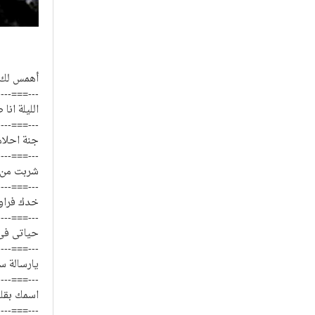
أهمس لك أ
----===---
الليلة ا
----===---
جنة احلام
----===---
شربت من 
----===---
خدك فراو
----===---
حياتى فى 
----===---
يارسالة س
----===---
اسمك بقل
----===---