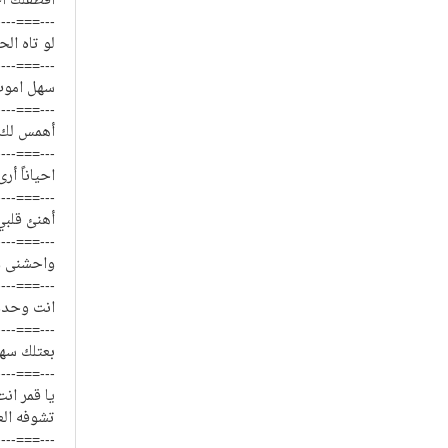
اقطفلك اح
----===---
لو تاه ال
----===---
سهل اموت
----===---
أهمس لك أ
----===---
احياناً أر
----===---
أهنئ قلب
----===---
واحشنى و
----===---
انت وحدك
----===---
بعتلك سه
----===---
يا قمر ان
تشوفه الع
----===---