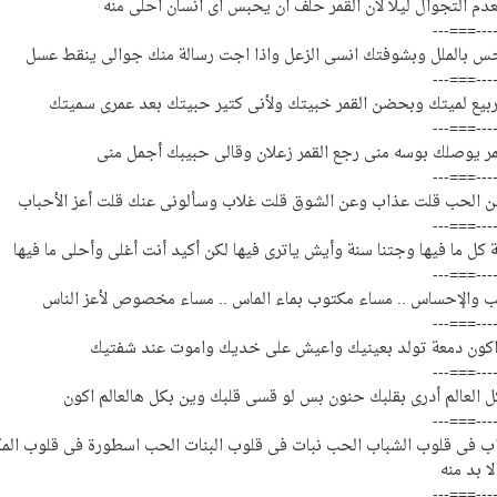
م التجوال ليلاً لأن القمر حلف ان يحبس اى انسان احلى منه
---===---
س بالملل وبشوفتك انسى الزعل واذا اجت رسالة منك جوالى ينقط عسل
---===---
ربيع لميتك وبحضن القمر خبيتك ولأنى كتير حبيتك بعد عمرى سميتك
---===---
مر يوصلك بوسه منى رجع القمر زعلان وقالى حبيبك أجمل منى
---===---
ن الحب قلت عذاب وعن الشوق قلت غلاب وسألونى عنك قلت أعز الأحباب
---===---
كل ما فيها وجتنا سنة وأيش ياترى فيها لكن أكيد أنت أغلى وأحلى ما فيها
---===---
 والإحساس .. مساء مكتوب بماء الماس .. مساء مخصوص لأعز الناس
---===---
 اكون دمعة تولد بعينيك واعيش على خديك واموت عند شفتيك
---===---
 العالم أدرى بقلبك حنون بس لو قسى قلبك وين بكل هالعالم اكون
---===---
ب فى قلوب الشباب الحب نبات فى قلوب البنات الحب اسطورة فى قلوب الم
ا بد منه
---===---