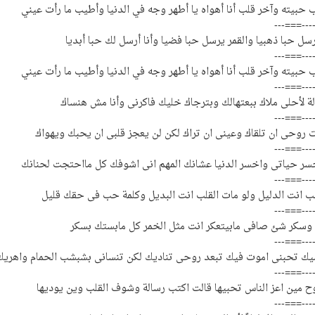
ب حبيته وآخر قلب أنا أهواه يا أطهر وجه في الدنيا وأطيب ما رأت عيني
---===---
ل حبا ذهبيا والقمر يرسل حبا فضيا وأنا أرسل لك حبا أبديا
---===---
ب حبيته وآخر قلب أنا أهواه يا أطهر وجه في الدنيا وأطيب ما رأت عيني
---===---
ة لأحلى ملاك ببعتهالك وبترجاك خليك فاكرنى وأنا مش هنساك
---===---
 روحى ان تلقاك وعينى ان تراك لكن لن يعجز قلبى ان يحبك ويهواك
---===---
ر حياتى واخسر الدنيا عشانك المهم انى اشوفك كل مااحتجت لحنانك
---===---
حب انت الدليل ولو مات القلب انت البديل وكلمة حب فى حقك قليل
---===---
وسكر شئ صافى مابيتعكر انت مثل الخمر كل مابستك بسكر
---===---
يك تحبنى اموت فيك تبعد روحى تناديك لكن تنسانى بشبشب الحمام واهريك
---===---
ح مين اعز الناس تحبيها قالت اكتب رسالة وشوف القلب وين يوديها
---===---