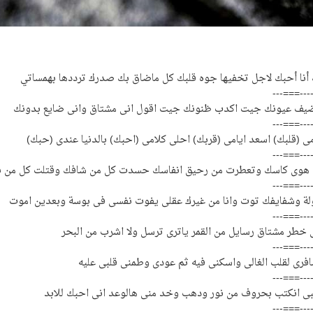
نا أحبك لاجل تخفيها جوه قلبك كل ماضاق بك صدرك ترددها بهمساتي
---===---
نا ضيف عيونك جيت اكدب ظنونك جيت اقول انى مشتاق وانى ضايع بدونك
---===---
ى (قلبك) اسعد ايامى (قربك) احلى كلامى (احبك) بالدنيا عندى (حبك)
---===---
هوى كاسك وتعطرت من رحيق انفاسك حسدت كل من شافك وقتلت كل من ب
---===---
لة وشفايفك توت وانا من غيرك عقلى يفوت نفسى فى بوسة وبعدين اموت
---===---
خطر مشتاق رسايل من القمر ياترى ترسل ولا اشرب من البحر
---===---
افرى لقلب الغالى واسكنى فيه ثم عودى وطمنى قلبى عليه
---===---
بى انكتب بحروف من نور ودهب وخد منى هالوعد انى احبك للابد
---===---