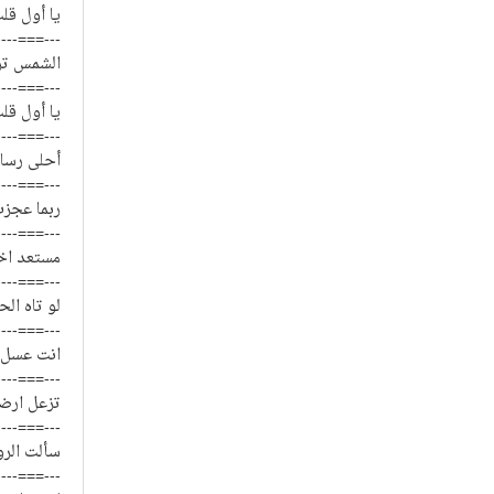
يا أول قل
----===---
الشمس ترس
----===---
يا أول قل
----===---
أحلى رسال
----===---
ربما عجزت
----===---
مستعد اخس
----===---
لو تاه ال
----===---
انت عسل 
----===---
تزعل ارض
----===---
سألت الرو
----===---