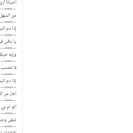
أحياناً أر
----===---
من السهل 
----===---
إذا دم ال
----===---
يا باقى ف
----===---
وإيه حيلة
----===---
لا تحسب ا
----===---
إذا دم ال
----===---
اغار من ك
----===---
الو ام بي
----===---
تبقى وحدك
----===---