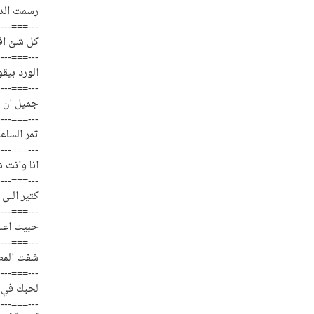
رسمت الد
----===---
كل شئ اقد
----===---
الورد بيق
----===---
جميل ان ي
----===---
تمر الساع
----===---
انا وانت 
----===---
كتير اللى
----===---
حبيت اعل
----===---
شفت المطر
----===---
لحبك في ق
----===---