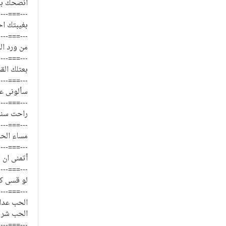
انصحك بعد
----===---
بغيبتك اح
----===---
من ورد ال
----===---
بعتلك الق
----===---
سألونى ع
----===---
راحت سنة 
----===---
مساء الحب
----===---
أتمنى ان
----===---
لو قسى كل
----===---
الحب عدا
الحب شر ل
----===---