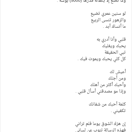
وما تطلع إلا بكفالة قدرها (5000) بوسه .
لو سنين عمري تضيع
والزهور تنسى الربيع
ما أنساك أبد .
قلبي وأنا أدري به
يحبك ويغليك
تبي الحقيقة
كل كلي يحبك ويموت فيك .
أعيش لك
ومن أجلك
وأحبك أكثر من أهلك
وإذا مو مصدقني أسأل قلبي .
كلمة أحبك من شفاتك
تكفيني .
إن هزك الشوق يوما فلم تراني
فهذه الرسالة تنوب عن لساني