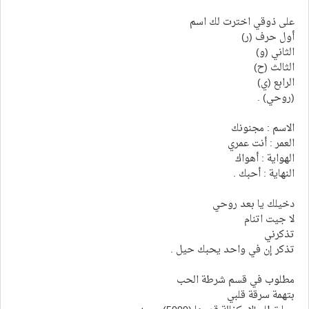
على ذوقي اخترت لك اسم
أول حرف (ر)
الثاني (و)
الثالث (ح)
الرابع (ي)
(روحي) .
الاسم : مجنونك
العمر : أنت عمري
الهواية : أهواك
النهاية : أحبك .
دخيلك يا بعد روحي
لا جيت اتنام
تذكرني
تذكر إن في واحد يحبك حيل .
مطلوب في قسم شرطة الحب
بتهمة سرقة قلبي