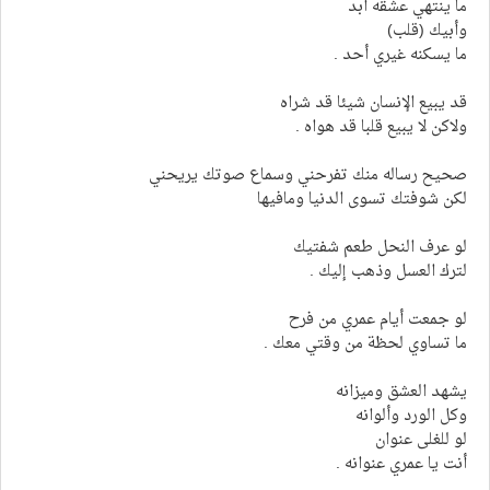
ما ينتهي عشقه أبد
وأبيك (قلب)
ما يسكنه غيري أحد .
قد يبيع الإنسان شيئا قد شراه
ولاكن لا يبيع قلبا قد هواه .
صحيح رساله منك تفرحني وسماع صوتك يريحني
لكن شوفتك تسوى الدنيا ومافيها
لو عرف النحل طعم شفتيك
لترك العسل وذهب إليك .
لو جمعت أيام عمري من فرح
ما تساوي لحظة من وقتي معك .
يشهد العشق وميزانه
وكل الورد وألوانه
لو للغلى عنوان
أنت يا عمري عنوانه .