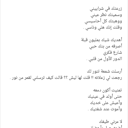
زرعتك في شراييني
وسميتك نظر عيني
ووهبتك كل أحاسيسي
وقلت إنك هلي وناسي .
أهديك شيك بمليون قبلة
أصرفه من بنك حبي
شارع فكري
الدور الأول من قلبي .
أرسلت شمعة تنور لك
رجعت لي زعلانه !! قلت لها ليش ؟؟ قالت كيف ترسلني لقمر من نور .
تمنيت أكون دمعه
حتى أولد في عينيك
وأعيش على خديك
وأموت عند شفتيك .
لا مرني طيفك