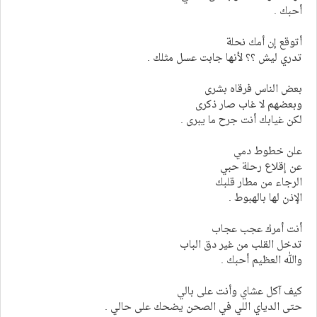
أحبك .
أتوقع إن أمك نحلة
تدري ليش ؟؟ لأنها جابت عسل مثلك .
بعض الناس فرقاه بشرى
وبعضهم لا غاب صار ذكرى
لكن غيابك أنت جرح ما يبرى .
علن خطوط دمي
عن إقلاع رحلة حبي
الرجاء من مطار قلبك
الإذن لها بالهبوط .
أنت أمرك عجب عجاب
تدخل القلب من غير دق الباب
والله العظيم أحبك .
كيف آكل عشاي وأنت على بالي
حتى الدياي اللي في الصحن يضحك على حالي .