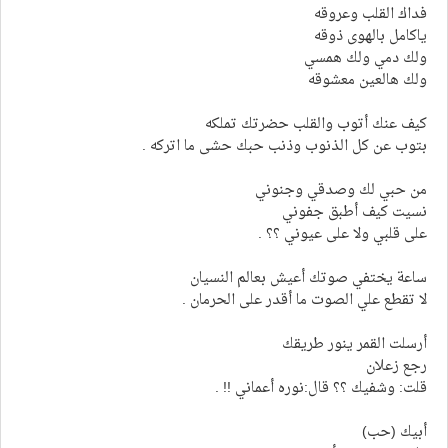
فداك القلب وعروقه
ياكامل بالهوى ذوقه
ولك دمي ولك همسي
ولك هالعين معشوقه
كيف عنك أتوب والقلب حضرتك تملكه
بتوب عن كل الذنوب وذنب حبك حشى ما اتركه .
من حبي لك وصدقي وجنوني
نسيت كيف أطبق جفوني
على قلبي ولا على عيوني ؟؟ .
ساعة يختفي صوتك أعيش بعالم النسيان
لا تقطع علي الصوت ما أقدر على الحرمان .
أرسلت القمر ينور طريقك
رجع زعلان
قلت: وشفيك ؟؟ قال:نوره أعماني !! .
أبيك (حب)