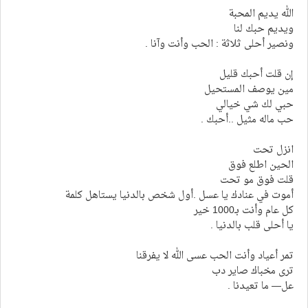
الله يديم المحبة
ويديم حبك لنا
ونصير أحلى ثلاثة : الحب وأنت وآنا .
إن قلت أحبك قليل
مين يوصف المستحيل
حبي لك شي خيالي
حب ماله مثيل ..أحبك .
انزل تحت
الحين اطلع فوق
قلت فوق مو تحت
أموت في عنادك يا عسل .أول شخص بالدنيا يستاهل كلمة
كل عام وأنت بـ1000 خير
يا أحلى قلب بالدنيا .
تمر أعياد وأنت الحب عسى الله لا يفرقنا
ترى مخباك صاير دب
عل— ما تعيدنا .