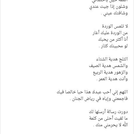
أضمه حيل بأحضاني
وشلون إذا جيت عندي
وشافتك عيني .
لا تلمس الوردة
من الوردة عليك أغار
أنا أكثر من يحبك
لو محبينك كثار .
الثلج هدية الشتاء
والشمس هدية الصيف
والزهور هدية الربيع
وأنت هدية العمر .
اللهم إني أحب عبدك هذا حبا خالصا فيك
فاجمعني وإياه في رياض الجنان .
دورت رسالة أرسلها لك
ما لقيت أحلى من كلمة
الله لا يحرمني منك .