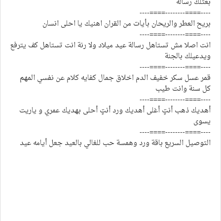
بعتلك رساله
----====--------====----
بريح العطر والريحان بأيات من القران اهنيك يا احلى انسان
----====--------====----
انت اصلا مش تستاهل رسالة عيد ميلاد ولا رنة انت تستاهل كف يترفع
ويدعيلك بالجنة
----====--------====----
قمر عسل سكر خفيف الدم اخلاق جمال كفايه كلام عن نفسي المهم
كل سنة وانت طيب
----====--------====----
أهديك ذهب أنتٍ أغلى أهديك ورد أنتٍ أحلى بهديك عمري و ياريت
يسوى
----====--------====----
التوصيل السريع باقة ورد وهمسة حب للغالي بالعيد جعل أيامه عيد