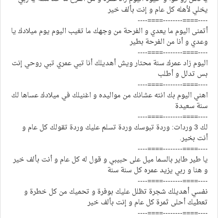
يخلي لأهله كل عام و إنت بألف خير
----====--------====----
أتمنى اليوم ما يعدي و الفرحة من وجهك ما تغيب اليوم يوم ميلادك يا
وعدي و أنا من الفرحة بطير
----====--------====----
اليوم زاد عمرك سنة محتار ويش أهديلك أنا تبي عمري تبي روحي إنت
بس تدلل و أطلب
----====--------====----
اهني اليوم بك انته عشانك من مواليده و اغنيلك في ميلادك عساها لك
سنة سعيدة
----====--------====----
لك 3 وردات: وردة تبوسك وردة تسلم عليك وردة تقولك كل عام و
أنت بخير.
----====--------====----
يا طير طاير بالسما ميل على حبيبي و قول له كل عام و أنت بألف خير
و هنا و ربي يزيد عمره كل سنة سنة
----====--------====----
نفسي أهديلك شجرة تظلل عليك بوفرة و تحميك من كل خطرة و
تعطيك أحلى ثمرة كل عام و إنت بألف خير
----====--------====----