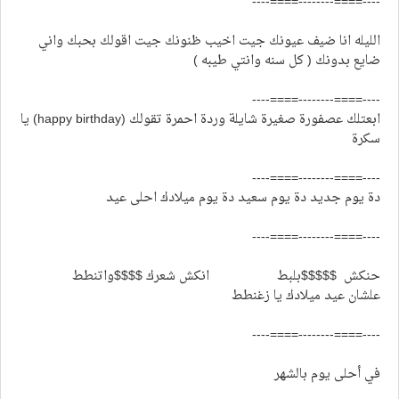
----====--------====----
الليله انا ضيف عيونك جيت اخيب ظنونك جيت اقولك بحبك واني
ضايع بدونك ( كل سنه وانتي طيبه )
----====--------====----
ابعتلك عصفورة صغيرة شايلة وردة احمرة تقولك (happy birthday) يا
سكرة
----====--------====----
دة يوم جديد دة يوم سعيد دة يوم ميلادك احلى عيد
----====--------====----
حنكش $$$$$بلبط انكش شعرك $$$$واتنطط
علشان عيد ميلادك يا زغنطط
----====--------====----
في أحلى يوم بالشهر