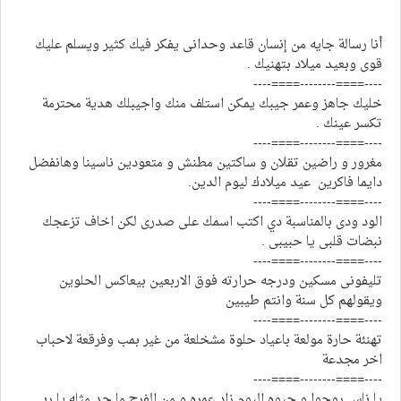
أنا رسالة جايه من إنسان قاعد وحدانى يفكر فيك كثير ويسلم عليك
قوى وبعيد ميلاد بتهنيك .
----====--------====----
خليك جاهز وعمر جيبك يمكن استلف منك واجيبلك هدية محترمة
تكسر عينك .
----====--------====----
مغرور و راضين تقلان و ساكتين مطنش و متعودين ناسينا وهانفضل
دايما فاكرين عيد ميلادك ليوم الدين.
----====--------====----
الود ودى بالمناسبة دي اكتب اسمك على صدرى لكن اخاف تزعجك
نبضات قلبى يا حبيبى .
----====--------====----
تليفونى مسكين ودرجه حرارته فوق الاربعين بيعاكس الحلوين
ويقولهم كل سنة وانتم طيبين
----====--------====----
تهنئة حارة مولعة باعياد حلوة مشخلعة من غير بمب وفرقعة لاحباب
اخر مجدعة
----====--------====----
يا ناس روحوا و حيوه اليوم زاد عمره و من الفرح ما حد مثله يا ربي