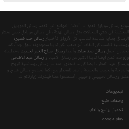
موقع رسائل موبايل تعمق من أفضل المواقع التي تقدم رسائل الموبايل
المختلفة فى شتي المجالات مثل رسائل تهنئة ، في رسائل موبايل تعمق نختار
الرسائل بعناية شديدة لتناسب كل الأزواق فأختيار
رسائل حب قصيرة
رومانسية تناسب كل اللغات أمر صعب لكن لدينا ستجدونه سهل جداً، كما
تجدون أجمل
رسائل عيد ميلاد
وأيضا
رسائل صباح الخير لحبيبك
وخطيبك
وزوجك كمان ايضا لدينا الكثير من رسائل الاعياد و
رسائل عيد الاضحى
ورسائل عيد الفطر ، ايضا كل ما تبحثون عنه من رسائل رومانسية للزوج
والزوجة والحبيب والحبيبة وايضا للمخطوبين، كما تجدون رسائل شوق و
عشق ورسائل لحبيبتي وحبيبي، أستمتعوا معنا فيشرفنا زيارتكم لنا.
فيديوهات
وصفات طبخ
تحميل برامج والعاب
google play