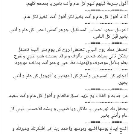
أقول بسرعة قبلهم كلهم كل عام وأنت بخير يا بعدهم كلهم.
----====--------====----
أنا ما أقول كل عام و أنت بخير لكن أقول أنت الخير لكل عام.
----====--------====----
المرسل: مجرد احساس المستقبل: جوهر ألماس النص: كل عام و أنتي
بخير قبل كل الناس.
----====--------====----
تحتفل معك روح الليالي تحتفل الروح كل يوم بس الليلة تحتفل
بشكل ثاني بميلاد شخص مألوف وتوقد بسمتك شمع غاوي وتفرح
بعام بالأمل موصوف وتهديلك دفا حبي و عمر أنت بداخله موجود
----====--------====----
أتجاوز كل المسرعين وأسبق كل المهنئين و أقووول كل عام و أنتي
بخير.
----====--------====----
من جديد و الغلا دايم يزيد اسبق هالعالم و أقول كل عام وأنت سعيد
----====--------====----
بحتفل بك نور عيني يا ملاكي ويا ضنيني و ينشد الاحساس فيني كل
عام وأنتي بخير
----====--------====----
افتح ايدك بوسها اقلبها وبوسها واحمد ربنا انى افتكرتك وعبرتك و