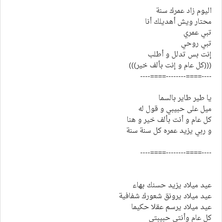
اليوم زاد عمرك سنة
محتار ويش أهديلك أنا
تبي عمري
تبي روحي
إنت بس تدلل و أطلب
(((كل عام و إنت بألف خير)))
----====--------====----
يا طير طاير بالسما
ميل على حبيبي و قول له
كل عام و أنت بألف خير و هنا
و ربي يزيد عمره كل سنة سنة
----====--------====----
عيد ميلاد يزيد حسنك بهاء
عيد ميلاد يرونق شعورك شفافية
عيد ميلاد يرسم عقلا حكيما
كل عام وأنتي حبيبتي